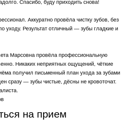
долго. Спасибо, буду приходить снова!
ссионал. Аккуратно провёла чистку зубов, без
о уходу. Результат отличный — зубы гладкие и
вета Марсовна провёла профессиональную
твенно. Никаких неприятных ощущений, чёткие
иёма получил письменный план ухода за зубами
ен сразу — зубы чистые, дёсны не кровоточат.
алиста.
ов
ться на прием
и специалист свяжется с вами