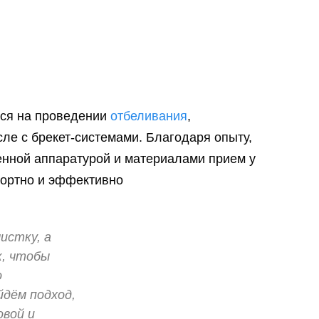
тся на проведении
отбеливания
,
исле с брекет-системами. Благодаря опыту,
енной аппаратурой и материалами прием у
фортно и эффективно
истку, а
к, чтобы
о
дём подход,
овой и